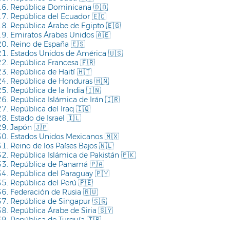
República Dominicana 🇩🇴
República del Ecuador 🇪🇨
República Árabe de Egipto 🇪🇬
Emiratos Árabes Unidos 🇦🇪
Reino de España 🇪🇸
Estados Unidos de América 🇺🇸
República Francesa 🇫🇷
República de Haití 🇭🇹
República de Honduras 🇭🇳
República de la India 🇮🇳
República Islámica de Irán 🇮🇷
República del Iraq 🇮🇶
Estado de Israel 🇮🇱
Japón 🇯🇵
Estados Unidos Mexicanos 🇲🇽
Reino de los Países Bajos 🇳🇱
República Islámica de Pakistán 🇵🇰
República de Panamá 🇵🇦
República del Paraguay 🇵🇾
República del Perú 🇵🇪
Federación de Rusia 🇷🇺
República de Singapur 🇸🇬
República Árabe de Siria 🇸🇾
República de Turquía 🇹🇷
República Bolivariana de Venezuela 🇻🇪