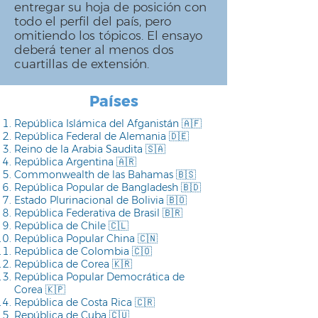
entregar su hoja de posición con
todo el perfil del país, pero
omitiendo los tópicos. El ensayo
deberá tener al menos dos
cuartillas de extensión.
Países
República Islámica del Afganistán 🇦🇫
República Federal de Alemania 🇩🇪
Reino de la Arabia Saudita 🇸🇦
República Argentina 🇦🇷
Commonwealth de las Bahamas 🇧🇸
República Popular de Bangladesh 🇧🇩
Estado Plurinacional de Bolivia 🇧🇴
República Federativa de Brasil 🇧🇷
República de Chile 🇨🇱
República Popular China 🇨🇳
República de Colombia 🇨🇴
República de Corea 🇰🇷
República Popular Democrática de
Corea 🇰🇵
República de Costa Rica 🇨🇷
República de Cuba 🇨🇺